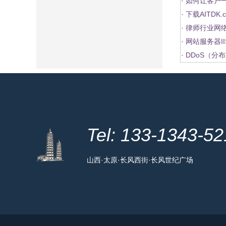
·
如何让客户
·
下载AITDK
·
律师行业网
·
网站服务器I
·
DDoS（分
Tel: 133-1343-5
山西·太原·长风西街·长风世纪广场