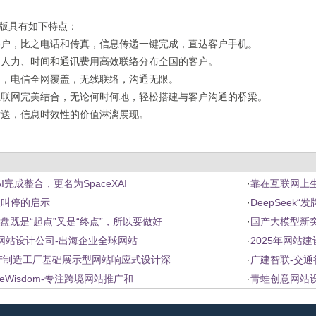
告版具有如下特点：
客户，比之电话和传真，信息传递一键完成，直达客户手机。
的人力、时间和通讯费用高效联络分布全国的客户。
通，电信全网覆盖，无线联络，沟通无限。
互联网完美结合，无论何时何地，轻松搭建与客户沟通的桥梁。
发送，信息时效性的价值淋漓展现。
I完成整合，更名为SpaceXAI
·
靠在互联网上
被叫停的启示
·
DeepSeek“
盘既是“起点”又是“终点”，所以要做好
·
国产大模型新
ite网站设计公司-出海企业全球网站
·
2025年网站
生产制造工厂基础展示型网站响应式设计深
·
广建智联-交
reWisdom-专注跨境网站推广和
·
青蛙创意网站