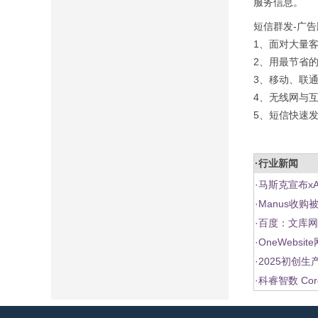
服务信息。
短信群发-广
1、面对大量
2、用最节省
3、移动、联
4、无线网与
5、短信快速
·行业新闻
·
马斯克宣布xA
·
Manus收购
·
百度：文库网
·
OneWebs
·
2025初创
·
科睿智数 Co