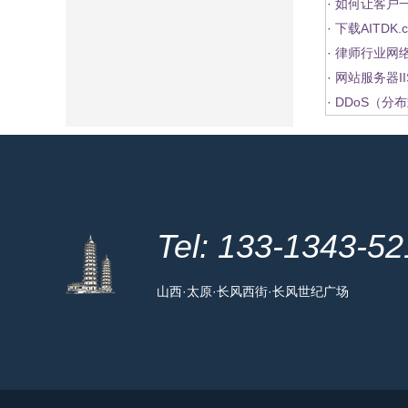
·
如何让客户
·
下载AITDK
·
律师行业网
·
网站服务器I
·
DDoS（分
Tel: 133-1343-5
山西·太原·长风西街·长风世纪广场