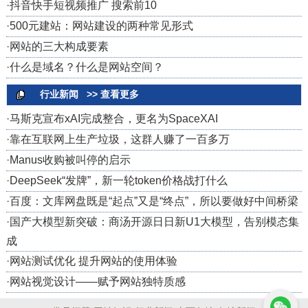
·
抖音快手短视频推广 搜索前10
·
500元建站：网站建设的两种常见形式
·
网站的三大构成要素
·
什么是域名？什么是网站空间？
行业新闻
>> 查看更多
·
马斯克宣布xAI完成整合，更名为SpaceXAI
·
靠在互联网上生产垃圾，这群人赚了一百多万
·
Manus收购被叫停的启示
·
DeepSeek“发牌”，新一轮token价格战打什么
·
百度：文库网盘既是“起点”又是“终点”，所以要做好中间桥梁
·
国产大模型新突破：商汤开源日日新U1大模型，告别模态集
成
·
网站测试优化 提升网站的使用体验
·
网站视觉设计——赋予网站独特质感